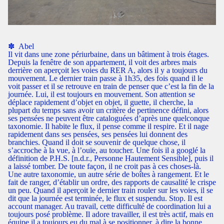
✽ ​​​ Abel
Il vit dans une zone périurbaine, dans un bâtiment à trois étages.
Depuis la fenêtre de son appartement, il voit des arbres mais
derrière on aperçoit les voies du RER A, alors il y a toujours du
mouvement. Le dernier train passe à 1h35, des fois quand il le
voit passer et il se retrouve en train de penser que c’est la fin de la
journée. Lui, il est toujours en mouvement. Son attention se
déplace rapidement d’objet en objet, il guette, il cherche, la
plupart du temps sans avoir un critère de pertinence défini, alors
ses pensées ne peuvent être cataloguées d’après une quelconque
taxonomie. Il habite le flux, il pense comme il respire. Et il nage
rapidement dans ses pensées, ses pensées lui donnent des
branchies. Quand il doit se souvenir de quelque chose, il
s’accroche à la vue, à l’ouïe, au toucher. Une fois il a googlé la
définition de P.H.S. [n.d.r., Personne Hautement Sensible], puis il
a laissé tomber. De toute façon, il ne croit pas à ces choses-là.
Une autre taxonomie, un autre série de boîtes à rangement. Et le
fait de ranger, d’établir un ordre, des rapports de causalité le crispe
un peu. Quand il aperçoit le dernier train rouler sur les voies, il se
dit que la journée est terminée, le flux et suspendu. Stop. Il est
account manager. Au travail, cette difficulté de coordination lui a
toujours posé problème. Il adore travailler, il est très actif, mais en
équipe il a toujours eu du mal à se positionner, à dire la bonne