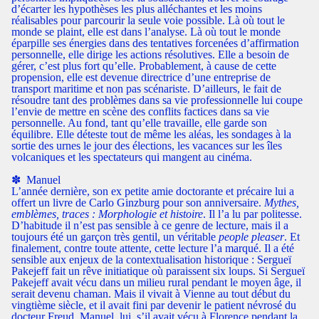
d’écarter les hypothèses les plus alléchantes et les moins
réalisables pour parcourir la seule voie possible. Là où tout le
monde se plaint, elle est dans l’analyse. Là où tout le monde
éparpille ses énergies dans des tentatives forcenées d’affirmation
personnelle, elle dirige les actions résolutives. Elle a besoin de
gérer, c’est plus fort qu’elle. Probablement, à cause de cette
propension, elle est devenue directrice d’une entreprise de
transport maritime et non pas scénariste. D’ailleurs, le fait de
résoudre tant des problèmes dans sa vie professionnelle lui coupe
l’envie de mettre en scène des conflits factices dans sa vie
personnelle. Au fond, tant qu’elle travaille, elle garde son
équilibre. Elle déteste tout de même les aléas, les sondages à la
sortie des urnes le jour des élections, les vacances sur les îles
volcaniques et les spectateurs qui mangent au cinéma.
✽ ​​​ Manuel
L’année dernière, son ex petite amie doctorante et précaire lui a
offert un livre de Carlo Ginzburg pour son anniversaire.
Mythes,
emblèmes, traces : Morphologie et histoire
. Il l’a lu par politesse.
D’habitude il n’est pas sensible à ce genre de lecture, mais il a
toujours été un garçon très gentil, un véritable
people pleaser
. Et
finalement, contre toute attente, cette lecture l’a marqué. Il a été
sensible aux enjeux de la contextualisation historique : Sergueï
Pakejeff fait un rêve initiatique où paraissent six loups. Si Sergueï
Pakejeff avait vécu dans un milieu rural pendant le moyen âge, il
serait devenu chaman. Mais il vivait à Vienne au tout début du
vingtième siècle, et il avait fini par devenir le patient névrosé du
docteur Freud. Manuel, lui, s’il avait vécu à Florence pendant la