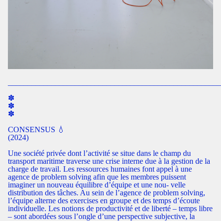
______________________________________________________
✽ ​​​
✽
✽
CONSENSUS 💧
(2024)
Une société privée dont l’activité se situe dans le champ du
transport maritime traverse une crise interne due à la gestion de la
charge de travail. Les ressources humaines font appel à une
agence de problem solving afin que les membres puissent
imaginer un nouveau équilibre d’équipe et une nou- velle
distribution des tâches. Au sein de l’agence de problem solving,
l’équipe alterne des exercises en groupe et des temps d’écoute
individuelle. Les notions de productivité et de liberté – temps libre
– sont abordées sous l’ongle d’une perspective subjective, la