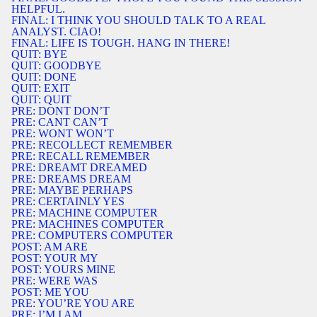
HELPFUL.
FINAL: I THINK YOU SHOULD TALK TO A REAL
ANALYST. CIAO!
FINAL: LIFE IS TOUGH. HANG IN THERE!
QUIT: BYE
QUIT: GOODBYE
QUIT: DONE
QUIT: EXIT
QUIT: QUIT
PRE: DONT DON’T
PRE: CANT CAN’T
PRE: WONT WON’T
PRE: RECOLLECT REMEMBER
PRE: RECALL REMEMBER
PRE: DREAMT DREAMED
PRE: DREAMS DREAM
PRE: MAYBE PERHAPS
PRE: CERTAINLY YES
PRE: MACHINE COMPUTER
PRE: MACHINES COMPUTER
PRE: COMPUTERS COMPUTER
POST: AM ARE
POST: YOUR MY
POST: YOURS MINE
PRE: WERE WAS
POST: ME YOU
PRE: YOU’RE YOU ARE
PRE: I’M I AM