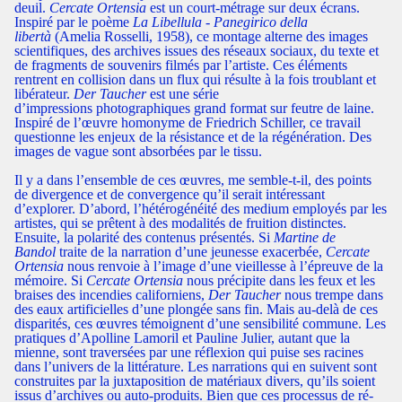
deuil.
Cercate Ortensia
est un court-métrage sur deux écrans.
Inspiré par le poème
La Libellula - Panegirico della
libertà
(Amelia Rosselli, 1958), ce montage alterne des images
scientifiques, des archives issues des réseaux sociaux, du texte et
de fragments de souvenirs filmés par l’artiste. Ces éléments
rentrent en collision dans un flux qui résulte à la fois troublant et
libérateur.
Der Taucher
est une série
d’impressions photographiques grand format sur feutre de laine.
Inspiré de l’œuvre homonyme de Friedrich Schiller, ce travail
questionne les enjeux de la résistance et de la régénération. Des
images de vague sont absorbées par le tissu.
Il y a dans l’ensemble de ces œuvres, me semble-t-il, des points
de divergence et de convergence qu’il serait intéressant
d’explorer. D’abord, l’hétérogénéité des medium employés par les
artistes, qui se prêtent à des modalités de fruition distinctes.
Ensuite, la polarité des contenus présentés. Si
Martine de
Bandol
traite de la narration d’une jeunesse exacerbée,
Cercate
Ortensia
nous renvoie à l’image d’une vieillesse à l’épreuve de la
mémoire. Si
Cercate Ortensia
nous précipite dans les feux et les
braises des incendies californiens,
Der Taucher
nous trempe dans
des eaux artificielles d’une plongée sans fin. Mais au-delà de ces
disparités, ces œuvres témoignent d’une sensibilité commune. Les
pratiques d’Apolline Lamoril et Pauline Julier, autant que la
mienne, sont traversées par une réflexion qui puise ses racines
dans l’univers de la littérature. Les narrations qui en suivent sont
construites par la juxtaposition de matériaux divers, qu’ils soient
issus d’archives ou auto-produits. Bien que ces processus de ré-