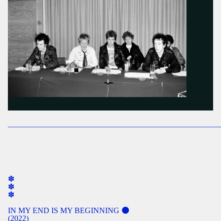
______________________________________________________
✽ ​​​
✽
✽
IN MY END IS MY BEGINNING 🌑
(2022)