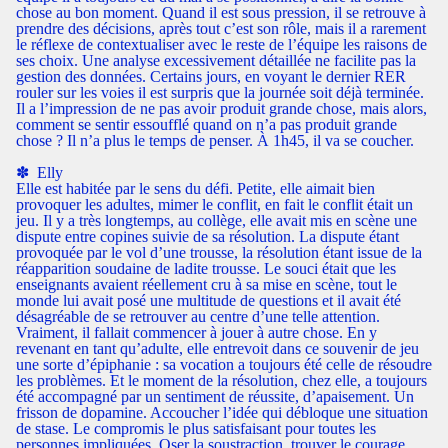
chose au bon moment. Quand il est sous pression, il se retrouve à
prendre des décisions, après tout c’est son rôle, mais il a rarement
le réflexe de contextualiser avec le reste de l’équipe les raisons de
ses choix. Une analyse excessivement détaillée ne facilite pas la
gestion des données. Certains jours, en voyant le dernier RER
rouler sur les voies il est surpris que la journée soit déjà terminée.
Il a l’impression de ne pas avoir produit grande chose, mais alors,
comment se sentir essoufflé quand on n’a pas produit grande
chose ? Il n’a plus le temps de penser. À 1h45, il va se coucher.
✽ ​​ Elly
Elle est habitée par le sens du défi. Petite, elle aimait bien
provoquer les adultes, mimer le conflit, en fait le conflit était un
jeu. Il y a très longtemps, au collège, elle avait mis en scène une
dispute entre copines suivie de sa résolution. La dispute étant
provoquée par le vol d’une trousse, la résolution étant issue de la
réapparition soudaine de ladite trousse. Le souci était que les
enseignants avaient réellement cru à sa mise en scène, tout le
monde lui avait posé une multitude de questions et il avait été
désagréable de se retrouver au centre d’une telle attention.
Vraiment, il fallait commencer à jouer à autre chose. En y
revenant en tant qu’adulte, elle entrevoit dans ce souvenir de jeu
une sorte d’épiphanie : sa vocation a toujours été celle de résoudre
les problèmes. Et le moment de la résolution, chez elle, a toujours
été accompagné par un sentiment de réussite, d’apaisement. Un
frisson de dopamine. Accoucher l’idée qui débloque une situation
de stase. Le compromis le plus satisfaisant pour toutes les
personnes impliquées. Oser la soustraction, trouver le courage