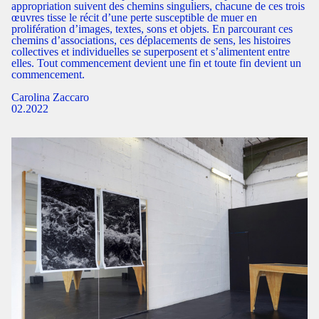
appropriation suivent des chemins singuliers, chacune de ces trois
œuvres tisse le récit d’une perte susceptible de muer en
prolifération d’images, textes, sons et objets. En parcourant ces
chemins d’associations, ces déplacements de sens, les histoires
collectives et individuelles se superposent et s’alimentent entre
elles. Tout commencement devient une fin et toute fin devient un
commencement.
Carolina Zaccaro
02.2022