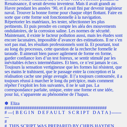
Renaissance, il serait devenu inventeur. Mais il avait grandi au
Havre pendant les années ‘90, et il avait fini par devenir ingénieur
naval. Trouver la bonne forme pour chaque objet flottant. Faire en
sorte que cette forme soit fonctionnelle à la navigation.
Répertorier les matériaux, les tester, sélectionner les plus
pertinents. Et puis prendre en compte les aléa des mouvements
ondulatoires, de la corrosion saline. Les normes de sécurité.
Maintenant, il existe le facteur pollution aussi, mais les études sont
encore lacunaires, impossible d’avancer des estimations. Il ne s’en
sort pas mal, les résultats professionnels sont là. Et pourtant, tout
au long du processus, cette question de la recherche formelle le
taraude. Il aimerait bien passer agilement de forme en forme,
garder confiance lors d’un test foireux, se sentir stimulé par les
inévitables échecs intermédiaires. Et bien, ce n’est jamais le cas.
Toujours la sensation vertigineuse que les formes lui résistent, que
ses mains le trahissent, que le passage entre la conception et la
réalisation cache une piège aveugle. Il l’a toujours contournée, il a
toujours réussi à marcher le long du précipice, mais comment
répéter l’exploit les fois suivantes, il ne le sait pas. La
correspondance parfaite, unique, entre une forme et une idée,
pour lui, s’apparente au phénomène de l’hapax.
✽ ​​​ Eliza
#############################################
# ---{ B E G I N D E F A U L T S C R I P T D A T A }-------
---
#
# THIS SCRIPT WAS PREPARED BY CHRIS HAYDEN.